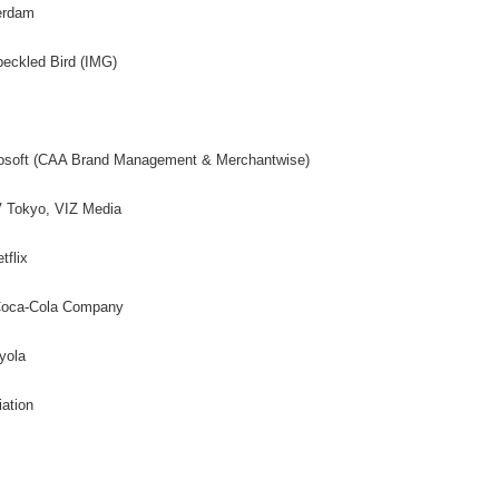
erdam
peckled Bird (IMG)
rosoft (CAA Brand Management & Merchantwise)
V Tokyo, VIZ Media
tflix
Coca-Cola Company
yola
ation