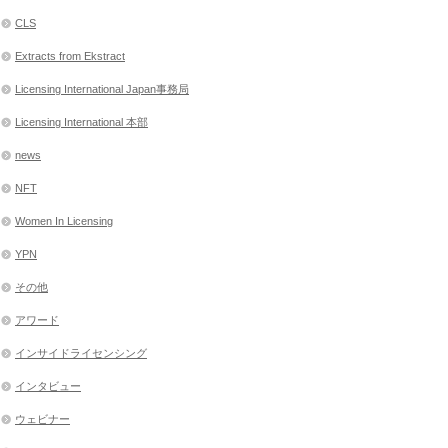
CLS
Extracts from Ekstract
Licensing International Japan事務局
Licensing International 本部
news
NFT
Women In Licensing
YPN
その他
アワード
インサイドライセンシング
インタビュー
ウェビナー