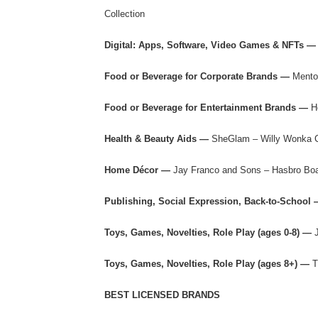
Collection
Digital: Apps, Software, Video Games & NFTs —
Food or Beverage for Corporate Brands —
Mentos
Food or Beverage for Entertainment Brands —
H
Health & Beauty Aids —
SheGlam – Willy Wonka C
Home Décor —
Jay Franco and Sons – Hasbro Bo
Publishing, Social Expression, Back-to-School
Toys, Games, Novelties, Role Play (ages 0-8) —
Toys, Games, Novelties, Role Play (ages 8+) —
T
BEST LICENSED BRANDS