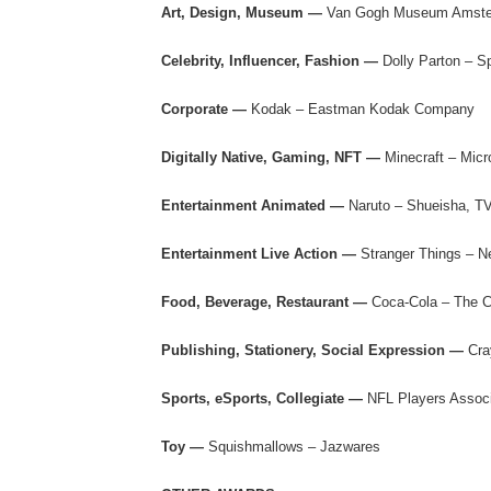
Art, Design, Museum —
Van Gogh Museum Amst
Celebrity, Influencer, Fashion —
Dolly Parton – S
Corporate —
Kodak – Eastman Kodak Company
Digitally Native, Gaming, NFT —
Minecraft – Mic
Entertainment Animated —
Naruto – Shueisha, T
Entertainment Live Action —
Stranger Things – Ne
Food, Beverage, Restaurant —
Coca-Cola – The 
Publishing, Stationery, Social Expression —
Cra
Sports, eSports, Collegiate —
NFL Players Associ
Toy —
Squishmallows – Jazwares