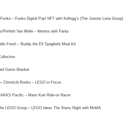
Funko – Funko Digital Pop! NFT with Kellogg’s (The Joester Loria Group)
/Perfetti Van Melle – Mentos with Fanta
ello Fresh – Buddy the Elf Spaghetti Meal Kit
ollection
ard Game Blanket
 —
Chronicle Books – LEGO in Focus
JAKKS Pacific – Mario Kart Ride-on Racer
he LEGO Group – LEGO Ideas The Starry Night with MoMA