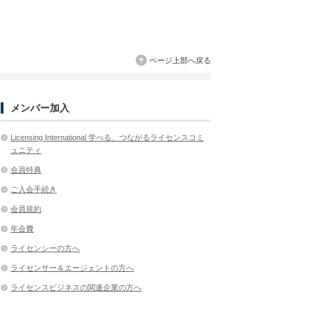
ページ上部へ戻る
メンバー加入
Licensing International 学べる、つながるライセンスコミ
ュニティ
会員特典
ご入会手続き
会員規約
年会費
ライセンシーの方へ
ライセンサー＆エージェントの方へ
ライセンスビジネスの関連企業の方へ