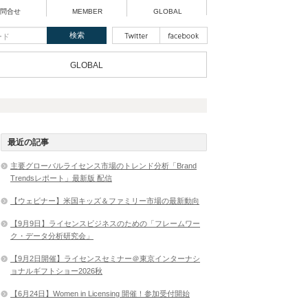
問合せ
MEMBER
GLOBAL
GLOBAL
最近の記事
主要グローバルライセンス市場のトレンド分析「Brand
Trendsレポート」最新版 配信
【ウェビナー】米国キッズ＆ファミリー市場の最新動向
【9月9日】ライセンスビジネスのための「フレームワー
ク・データ分析研究会」
【9月2日開催】ライセンスセミナー＠東京インターナシ
ョナルギフトショー2026秋
【6月24日】Women in Licensing 開催！参加受付開始