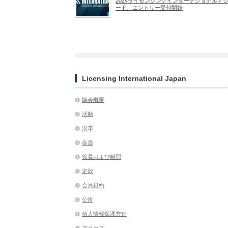
2024ライセンシングインターナショナルア
ード、エントリー受付開始
Licensing International Japan
協会概要
活動
沿革
会員
役員および顧問
定款
会員規約
公告
個人情報保護方針