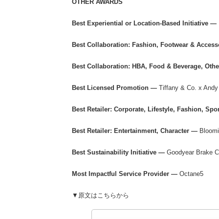
OTHER AWARDS
Best Experiential or Location-Based Initiative —
Best Collaboration: Fashion, Footwear & Acces
Best Collaboration: HBA, Food & Beverage, Oth
Best Licensed Promotion —
Tiffany & Co. x Andy
Best Retailer: Corporate, Lifestyle, Fashion, Sp
Best Retailer: Entertainment, Character —
Bloomi
Best Sustainability Initiative —
Goodyear Brake C
Most Impactful Service Provider —
Octane5
▼原文はこちらから