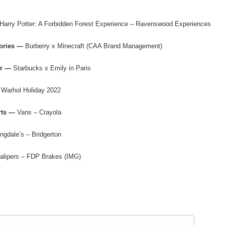
Harry Potter: A Forbidden Forest Experience – Ravenswood Experiences
sories —
Burberry x Minecraft (CAA Brand Management)
er —
Starbucks x Emily in Paris
 Warhol Holiday 2022
orts —
Vans – Crayola
ngdale’s – Bridgerton
alipers – FDP Brakes (IMG)