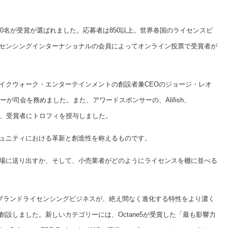
30名が受賞が選ばれました。応募者は850以上。世界各国のライセンスビ
センシングインターナショナルの会員によってオンライン投票で受賞者が
イクウォーク・エンターテインメントの創設者兼CEOのジョージ・レオ
が司会を務めました。また、アワードスポンサーの、Alifish、
ターとなり、受賞者にトロフィを授与しました。
ュニティにおける革新と創造性を称えるものです。
場に送り出すか、そして、小売業者がどのようにライセンスを棚に並べる
なブランドライセンシングビジネスが、絶え間なく進化する特性をより濃く
設しました。新しいカテゴリーには、Octane5が受賞した「最も影響力