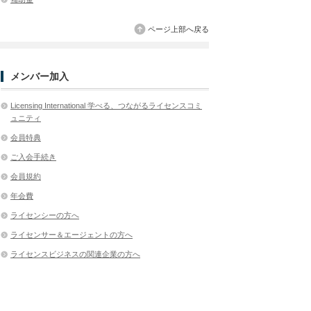
ページ上部へ戻る
メンバー加入
Licensing International 学べる、つながるライセンスコミ
ュニティ
会員特典
ご入会手続き
会員規約
年会費
ライセンシーの方へ
ライセンサー＆エージェントの方へ
ライセンスビジネスの関連企業の方へ