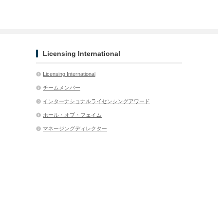
Licensing International
Licensing International
チームメンバー
インターナショナルライセンシングアワード
ホール・オブ・フェイム
マネージングディレクター