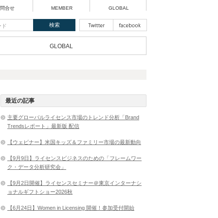
問合せ
MEMBER
GLOBAL
GLOBAL
最近の記事
主要グローバルライセンス市場のトレンド分析「Brand
Trendsレポート」最新版 配信
【ウェビナー】米国キッズ＆ファミリー市場の最新動向
【9月9日】ライセンスビジネスのための「フレームワー
ク・データ分析研究会」
【9月2日開催】ライセンスセミナー＠東京インターナシ
ョナルギフトショー2026秋
【6月24日】Women in Licensing 開催！参加受付開始