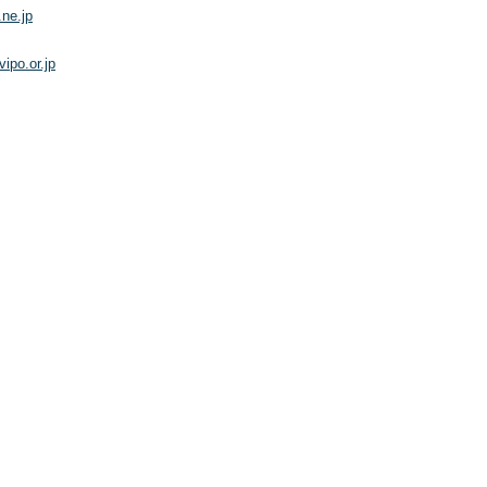
.ne.jp
vipo.or.jp