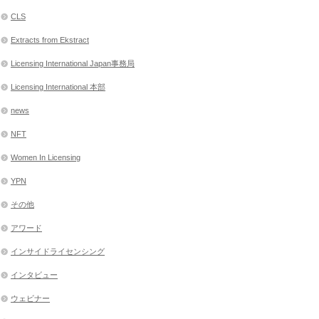
CLS
Extracts from Ekstract
Licensing International Japan事務局
Licensing International 本部
news
NFT
Women In Licensing
YPN
その他
アワード
インサイドライセンシング
インタビュー
ウェビナー