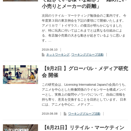
小売りとメーカーの距離」
次回のリテイル・マーケティング勉強会のご案内です。 今
年度第３回の東京例会を下記の要領にて開催いたします。
アメリカで「トイザラス」の復活が明らかになりました
が、特に玩具に付いてはこれまでとは異なる仕組みによ
る、有店舗小売業の大きな動きが起きているように思いま
す。…
2019.08.10
ネットワーキング
,
ワーキンググループ活動
【9月2日 】グローバル・メディア研究
会 開催
この研究会は、Licensing International Japanの会員のうち、
アニメを中心とした映像関係のライセンサーを構成メンバ
ーとし、実務上の疑問やノウハウについて、自由に情報を
持ち寄り、意見を交換することを目的としています。 日本
には、アニメを中心に、メディア…
2019.08.08
ワーキンググループ活動
【6月21日】リテイル・マーケティン