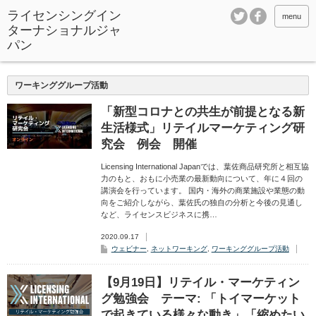
ライセンシングイン
menu
ターナショナルジャ
パン
ワーキンググループ活動
「新型コロナとの共生が前提となる新
生活様式」リテイルマーケティング研
究会 例会 開催
Licensing International Japanでは、葉佐商品研究所と相互協
力のもと、おもに小売業の最新動向について、年に４回の
講演会を行っています。 国内・海外の商業施設や業態の動
向をご紹介しながら、葉佐氏の独自の分析と今後の見通し
など、ライセンスビジネスに携…
2020.09.17
ウェビナー
,
ネットワーキング
,
ワーキンググループ活動
【9月19日】リテイル・マーケティン
グ勉強会 テーマ: 「トイマーケット
で起きている様々な動き」「縮めたい