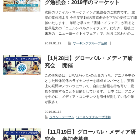
グ勉強会：2019年のマーケット
次回のリテイル・マーケティング勉強会のご案内です。 主
宰の葉佐様より 今年度第1回の東京例会を下記の要領にて開
催いたします。 年明け早々の「香港トイフェア」が終ると
世界最大の「ニュルンベルクトイフェア」に行き、最後は
来週の「ニューヨークトイフェア」で、玩具に関わりの…
2019.01.22
ワーキンググループ活動
【1月28日】グローバル・メディア研
究会 開催
この研究会は、LIMAジャパンの会員のうち、アニメを中心
とした映像関係のライセンサーを構成メンバーとし、実務
上の疑問やノウハウについて、自由に情報を持ち寄り、意
見を交換することを目的としています。 日本には、アニメ
を中心に、メディア・コンテンツを海外展開している企業
が数多く…
2019.01.18
ラウンドテーブル
,
ワーキンググループ活動
【11月19日】グローバル・メディア研
究会 参加者募集