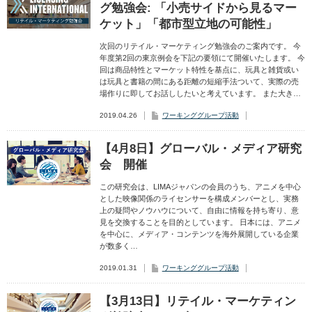
グ勉強会: 「小売サイドから見るマー
ケット」「都市型立地の可能性」
次回のリテイル・マーケティング勉強会のご案内です。 今
年度第2回の東京例会を下記の要領にて開催いたします。 今
回は商品特性とマーケット特性を基点に、玩具と雑貨或い
は玩具と書籍の間にある距離の短縮手法ついて、実際の売
場作りに即してお話ししたいと考えています。 また大き…
2019.04.26
ワーキンググループ活動
【4月8日】グローバル・メディア研究
会 開催
この研究会は、LIMAジャパンの会員のうち、アニメを中心
とした映像関係のライセンサーを構成メンバーとし、実務
上の疑問やノウハウについて、自由に情報を持ち寄り、意
見を交換することを目的としています。 日本には、アニメ
を中心に、メディア・コンテンツを海外展開している企業
が数多く…
2019.01.31
ワーキンググループ活動
【3月13日】リテイル・マーケティン