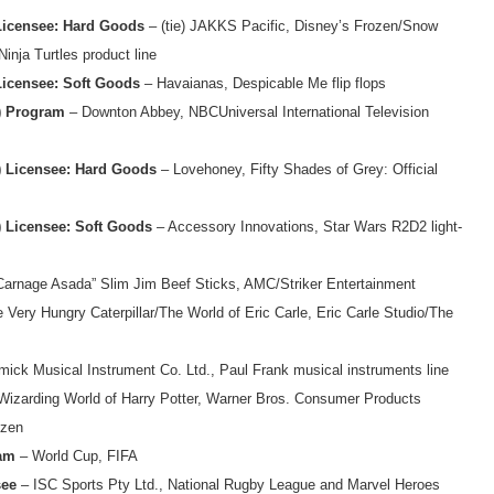
 Licensee: Hard Goods
– (tie) JAKKS Pacific, Disney’s Frozen/Snow
nja Turtles product line
 Licensee: Soft Goods
– Havaianas, Despicable Me flip flops
n) Program
– Downton Abbey, NBCUniversal International Television
n) Licensee: Hard Goods
– Lovehoney, Fifty Shades of Grey: Official
n) Licensee: Soft Goods
– Accessory Innovations, Star Wars R2D2 light-
rnage Asada” Slim Jim Beef Sticks, AMC/Striker Entertainment
 Very Hungry Caterpillar/The World of Eric Carle, Eric Carle Studio/The
ick Musical Instrument Co. Ltd., Paul Frank musical instruments line
izarding World of Harry Potter, Warner Bros. Consumer Products
ozen
ram
– World Cup, FIFA
see
– ISC Sports Pty Ltd., National Rugby League and Marvel Heroes