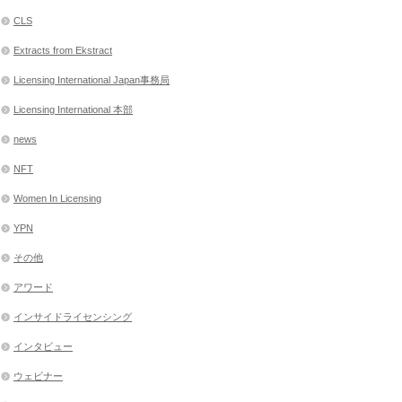
CLS
Extracts from Ekstract
Licensing International Japan事務局
Licensing International 本部
news
NFT
Women In Licensing
YPN
その他
アワード
インサイドライセンシング
インタビュー
ウェビナー