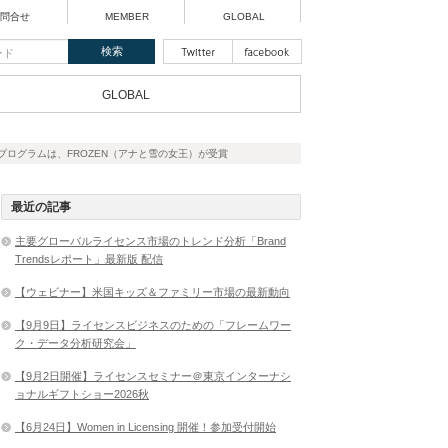
問合せ
MEMBER
GLOBAL
GLOBAL
プログラムは、FROZEN（アナと雪の女王）が受賞
最近の記事
主要グローバルライセンス市場のトレンド分析「Brand
Trendsレポート」最新版 配信
【ウェビナー】米国キッズ＆ファミリー市場の最新動向
【9月9日】ライセンスビジネスのための「フレームワー
ク・データ分析研究会」
【9月2日開催】ライセンスセミナー＠東京インターナシ
ョナルギフトショー2026秋
【6月24日】Women in Licensing 開催！参加受付開始