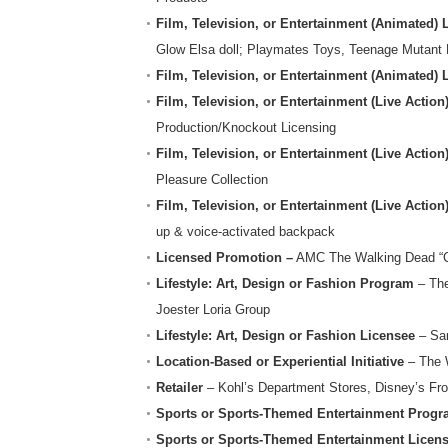
Film, Television, or Entertainment (Animated)
Glow Elsa doll; Playmates Toys, Teenage Mutant Ni
Film, Television, or Entertainment (Animated)
Film, Television, or Entertainment (Live Actio
Production/Knockout Licensing
Film, Television, or Entertainment (Live Actio
Pleasure Collection
Film, Television, or Entertainment (Live Actio
up & voice-activated backpack
Licensed Promotion –
AMC The Walking Dead “Ca
Lifestyle: Art, Design or Fashion Program
– The
Joester Loria Group
Lifestyle: Art, Design or Fashion Licensee
– Sam
Location-Based or Experiential Initiative
– The W
Retailer
– Kohl’s Department Stores, Disney’s Fr
Sports or Sports-Themed Entertainment Prog
Sports or Sports-Themed Entertainment Licen