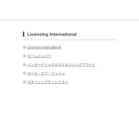
Licensing International
Licensing International
チームメンバー
インターナショナルライセンシングアワード
ホール・オブ・フェイム
マネージングディレクター