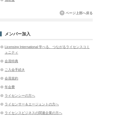
ページ上部へ戻る
メンバー加入
Licensing International 学べる、つながるライセンスコミ
ュニティ
会員特典
ご入会手続き
会員規約
年会費
ライセンシーの方へ
ライセンサー＆エージェントの方へ
ライセンスビジネスの関連企業の方へ