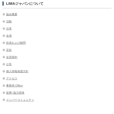
LIMAジャパンについて
協会概要
活動
沿革
会員
役員および顧問
定款
会員規約
公告
個人情報保護方針
アクセス
事務局 Office
提携･協力団体
メンバーコミュニティ