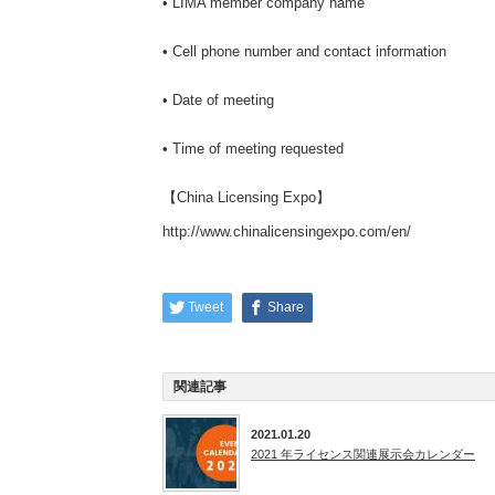
• LIMA member company name
• Cell phone number and contact information
• Date of meeting
• Time of meeting requested
【China Licensing Expo】
http://www.chinalicensingexpo.com/en/
Tweet
Share
関連記事
2021.01.20
2021 年ライセンス関連展示会カレンダー