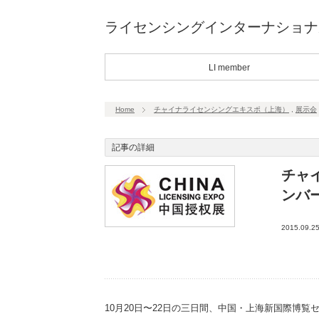
ライセンシングインターナショナ
LI member
Home
チャイナライセンシングエキスポ（上海）
,
展示会
記事の詳細
チャ
ンバ
2015.09.2
10月20日〜22日の三日間、中国・上海新国際博覧