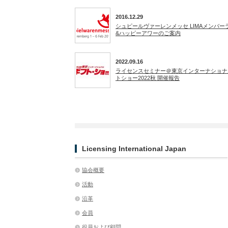
2016.12.29
シュピールヴァーレンメッセ LIMAメンバー
&ハッピーアワーのご案内
2022.09.16
ライセンスセミナー＠東京インターナショナ
トショー2022秋 開催報告
Licensing International Japan
協会概要
活動
沿革
会員
役員および顧問