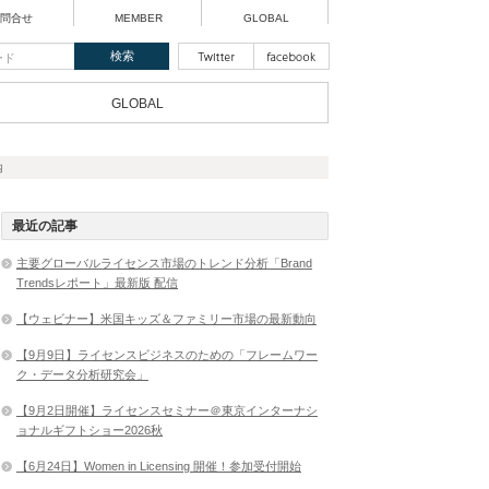
問合せ
MEMBER
GLOBAL
GLOBAL
内
最近の記事
主要グローバルライセンス市場のトレンド分析「Brand
Trendsレポート」最新版 配信
【ウェビナー】米国キッズ＆ファミリー市場の最新動向
【9月9日】ライセンスビジネスのための「フレームワー
ク・データ分析研究会」
【9月2日開催】ライセンスセミナー＠東京インターナシ
ョナルギフトショー2026秋
【6月24日】Women in Licensing 開催！参加受付開始