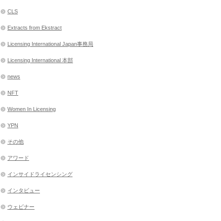
CLS
Extracts from Ekstract
Licensing International Japan事務局
Licensing International 本部
news
NFT
Women In Licensing
YPN
その他
アワード
インサイドライセンシング
インタビュー
ウェビナー