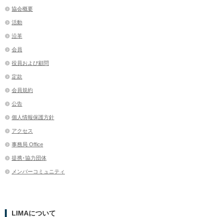
協会概要
活動
沿革
会員
役員および顧問
定款
会員規約
公告
個人情報保護方針
アクセス
事務局 Office
提携･協力団体
メンバーコミュニティ
LIMAについて