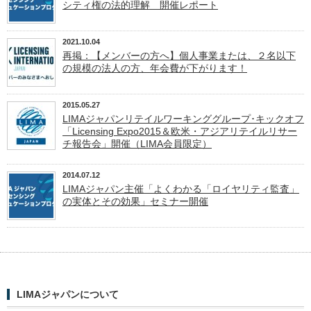
シティ権の法的理解 開催レポート
2021.10.04
再掲：【メンバーの方へ】個人事業または、２名以下
の規模の法人の方、年会費が下がります！
2015.05.27
LIMAジャパンリテイルワーキンググループ･キックオフ
「Licensing Expo2015＆欧米・アジアリテイルリサー
チ報告会」開催（LIMA会員限定）
2014.07.12
LIMAジャパン主催「よくわかる「ロイヤリティ監査」
の実体とその効果」セミナー開催
LIMAジャパンについて