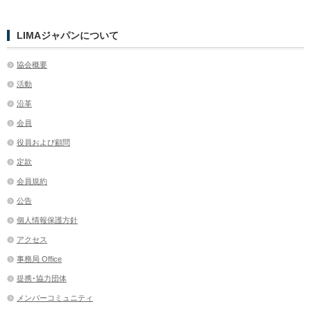
LIMAジャパンについて
協会概要
活動
沿革
会員
役員および顧問
定款
会員規約
公告
個人情報保護方針
アクセス
事務局 Office
提携･協力団体
メンバーコミュニティ