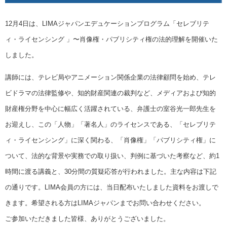
12月4日は、LIMAジャパンエデュケーションプログラム「セレブリテ
ィ・ライセンシング 」〜肖像権・パブリシティ権の法的理解を開催いた
しました。
講師には、テレビ局やアニメーション関係企業の法律顧問を始め、テレ
ビドラマの法律監修や、知的財産関連の裁判など、メディアおよび知的
財産権分野を中心に幅広く活躍されている、弁護士の室谷光一郎先生を
お迎えし、この「人物」「著名人」のライセンスである、「セレブリテ
ィ・ライセンシング」に深く関わる、「肖像権」「パブリシティ権」に
ついて、法的な背景や実務での取り扱い、判例に基づいた考察など、約1
時間に渡る講義と、30分間の質疑応答が行われました。主な内容は下記
の通りです。LIMA会員の方には、当日配布いたしました資料をお渡しで
きます。希望される方はLIMAジャパンまでお問い合わせください。
ご参加いただきました皆様、ありがとうございました。