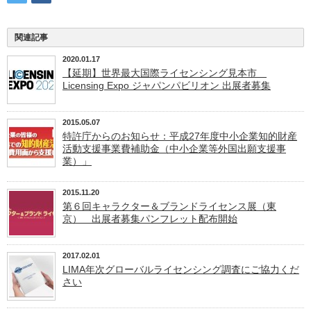
関連記事
2020.01.17
【延期】世界最大国際ライセンシング見本市
Licensing Expo ジャパンパビリオン 出展者募集
2015.05.07
特許庁からのお知らせ：平成27年度中小企業知的財産
活動支援事業費補助金（中小企業等外国出願支援事
業）」
2015.11.20
第６回キャラクター＆ブランドライセンス展（東
京） 出展者募集パンフレット配布開始
2017.02.01
LIMA年次グローバルライセンシング調査にご協力くだ
さい