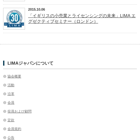
2015.10.06
「イギリスの小売業とライセンシングの未来」LIMA エ
グゼクティブセミナー（ロンドン）
LIMAジャパンについて
協会概要
活動
沿革
会員
役員および顧問
定款
会員規約
公告