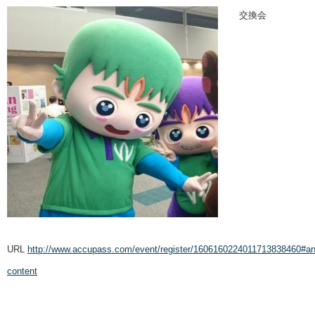
交換会
URL
http://www.accupass.com/event/register/1606160224011713838460#an
content