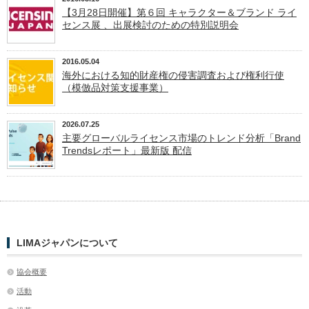
【3月28日開催】第６回 キャラクター＆ブランド ライ
センス展 、出展検討のための特別説明会
2016.05.04
海外における知的財産権の侵害調査および権利行使
（模倣品対策支援事業）
2026.07.25
主要グローバルライセンス市場のトレンド分析「Brand
Trendsレポート」最新版 配信
LIMAジャパンについて
協会概要
活動