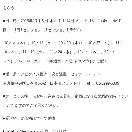
もらう
■日 時：2016年10月６日(木)～12月14日(水) 19:15～20:45 ： 全10
回
1日1セッション（1セッション1.5時間)
10／６（木）、10／12（水
）、10／20（木k）、10／27（木）、
11／
10（木）、11／16（水）、11／24（木）、12／１（木）、
12／８
（木）、12／14（水）
※毎週水・木曜日のいずれかに開講
■場 所：アビタス八重洲・貸会議室 セミナールーム３
東京都中央区日本橋3-6-2 日本橋フロント4F Tel ： 03-3299-5335
■定 員：30名
※お申し込みは先着順。
定員になり次第締め切らせてい
ただきますのでご了承ください。
■受講料：※価格はすべて税抜
CharaBiz Membership会員：72,000円