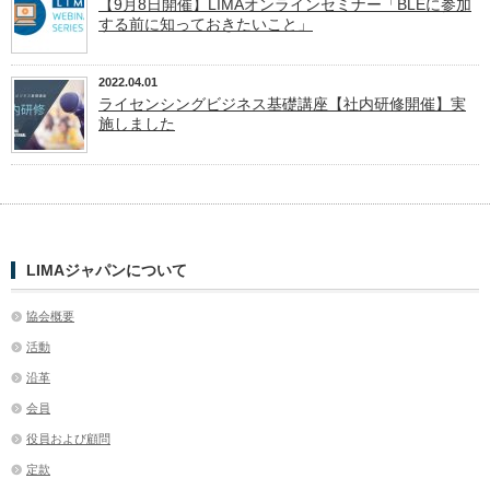
【9月8日開催】LIMAオンラインセミナー「BLEに参加
する前に知っておきたいこと」
2022.04.01
ライセンシングビジネス基礎講座【社内研修開催】実
施しました
LIMAジャパンについて
協会概要
活動
沿革
会員
役員および顧問
定款