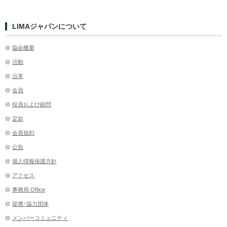
LIMAジャパンについて
協会概要
活動
沿革
会員
役員および顧問
定款
会員規約
公告
個人情報保護方針
アクセス
事務局 Office
提携･協力団体
メンバーコミュニティ