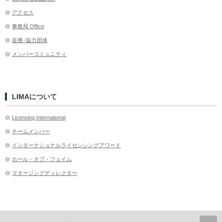
アクセス
事務局 Office
提携･協力団体
メンバーコミュニティ
LIMAについて
Licensing International
チームメンバー
インターナショナルライセンシングアワード
ホール・オブ・フェイム
マネージングディレクター
ペ