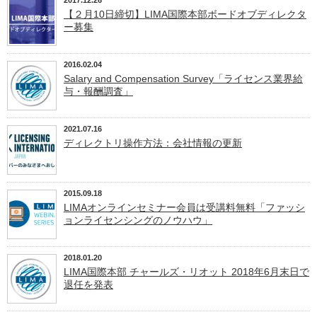
2017.12.26
【２月10日締切】LIMA国際本部ボードオブディレクタ
ー募集
2016.02.04
Salary and Compensation Survey「ライセンス業界給
与・報酬調査」
2021.07.16
ディレクトリ操作方法：会社情報の更新
2015.09.18
LIMAオンラインセミナー会員は受講料無料「ファッシ
ョンライセンシングのノウハウ」
2018.01.20
LIMA国際本部 チャールズ・リオット 2018年6月末日で
退任を発表