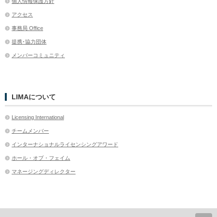
個人情報保護方針
アクセス
事務局 Office
提携･協力団体
メンバーコミュニティ
LIMAについて
Licensing International
チームメンバー
インターナショナルライセンシングアワード
ホール・オブ・フェイム
マネージングディレクター
ペ