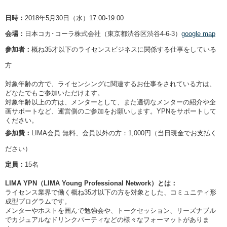
日時：
2018年5月30日（水）17:00-19:00
会場：
日本コカ･コーラ株式会社（東京都渋谷区渋谷4-6-3）
google map
参加者：
概ね35才以下のライセンスビジネスに関係する仕事をしている
方
対象年齢の方で、ライセンシングに関連するお仕事をされている方は、
どなたでもご参加いただけます。
対象年齢以上の方は、メンターとして、また適切なメンターの紹介や企
画サポートなど、運営側のご参加をお願いします。YPNをサポートして
ください。
参加費：
LIMA会員 無料、会員以外の方：1,000円（当日現金でお支払く
ださい）
定員：
15名
LIMA YPN（LIMA Young Professional Network）とは：
ライセンス業界で働く概ね35才以下の方を対象とした、コミュニティ形
成型プログラムです。
メンターやホストを囲んで勉強会や、トークセッション、リーズナブル
でカジュアルなドリンクパーティなどの様々なフォーマットがありま