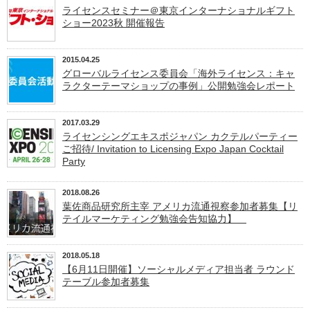
ライセンスセミナー＠東京インターナショナルギフト
ショー2023秋 開催報告
2015.04.25
グローバルライセンス委員会「海外ライセンス：キャ
ラクターテーマショップの事例」公開勉強会レポート
2017.03.29
ライセンシングエキスポジャパン カクテルパーティー
ご招待/ Invitation to Licensing Expo Japan Cocktail
Party
2018.08.26
葉佐商品研究所主宰 アメリカ流通視察参加者募集【リ
テイルマーケティング勉強会告知協力】
2018.05.18
【6月11日開催】ソーシャルメディア担当者 ラウンド
テーブル参加者募集