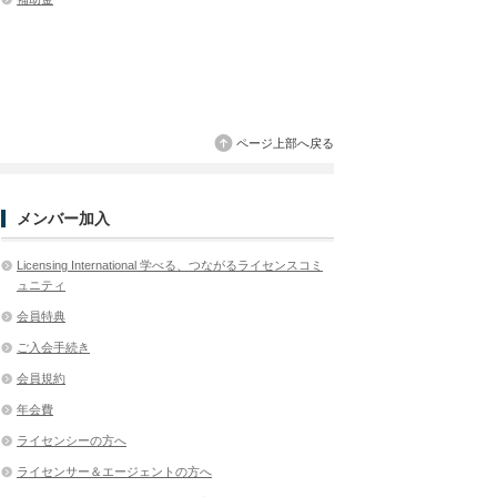
ページ上部へ戻る
メンバー加入
Licensing International 学べる、つながるライセンスコミ
ュニティ
会員特典
ご入会手続き
会員規約
年会費
ライセンシーの方へ
ライセンサー＆エージェントの方へ