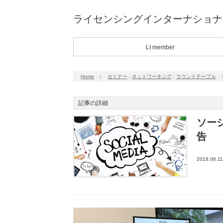
ライセンシングインターナショナ
LI member
Home
セミナー
,
ネットワーキング
,
ラウンドテーブル
記事の詳細
ソー
告
2018.06.11