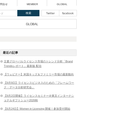
問合せ
MEMBER
GLOBAL
GLOBAL
最近の記事
主要グローバルライセンス市場のトレンド分析「Brand
Trendsレポート」最新版 配信
【ウェビナー】米国キッズ＆ファミリー市場の最新動向
【9月9日】ライセンスビジネスのための「フレームワー
ク・データ分析研究会」
【9月2日開催】ライセンスセミナー＠東京インターナシ
ョナルギフトショー2026秋
【6月24日】Women in Licensing 開催！参加受付開始