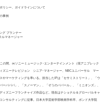
シー、ガイドラインについて
の事例
ング プランナー
ネラルマネージャー
。この間、㈱ソニーミュージック･エンターテインメント（現アニプレック
ィズニーテレビジョン シニア･マネージャー、NBCユニバーサル マー
スやマーケティングを率いる。担当したIPは「セサミストリート」、「ウ
バーバパパ」、「スノーマン」、「ぞうのババール」、「ミニオンズ」、
ディズニーフランチャイズ作品など。現在はナショナル＆グローバルキャ
コンサルティングに従事。日本大学芸術学部映画学科卒、ボンド大学院