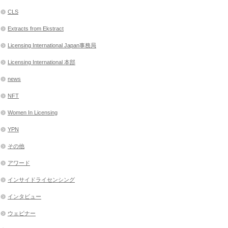
CLS
Extracts from Ekstract
Licensing International Japan事務局
Licensing International 本部
news
NFT
Women In Licensing
YPN
その他
アワード
インサイドライセンシング
インタビュー
ウェビナー