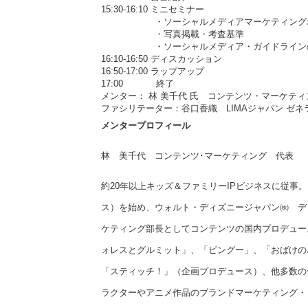
15:30-16:10 ミニセミナー
・ソーシャルメディアマーケティングポリ
・写真掲載・考査基準
・ソーシャルメディア・ガイドライン
16:10-16:50 ディスカッション
16:50-17:00 ラップアップ
17:00 終了
メンター： 林 美千代 氏 コンテンツ・マーケティ
ファシリテーター：谷口香織 LIMAジャパン ゼ
メンタープロフィール
林 美千代 コンテンツ･マーケティング 代表
約20年以上キッズ＆ファミリーIPビジネスに従事
ス）を始め、ウォルト・ディズニージャパン㈱ デ
ケティング部長としてコンテンツの国内プロデュー
ォレスとグルミット」、「ピングー」、「おばけの
「スティッチ！」（企画プロデュース）、他多数の
ラクターやアニメ作品のブランドマーケティング・