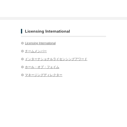
Licensing International
Licensing International
チームメンバー
インターナショナルライセンシングアワード
ホール・オブ・フェイム
マネージングディレクター