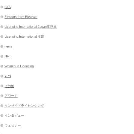
CLS
Extracts from Ekstract
Licensing International Japan事務局
Licensing International 本部
news
NFT
Women In Licensing
YPN
その他
アワード
インサイドライセンシング
インタビュー
ウェビナー