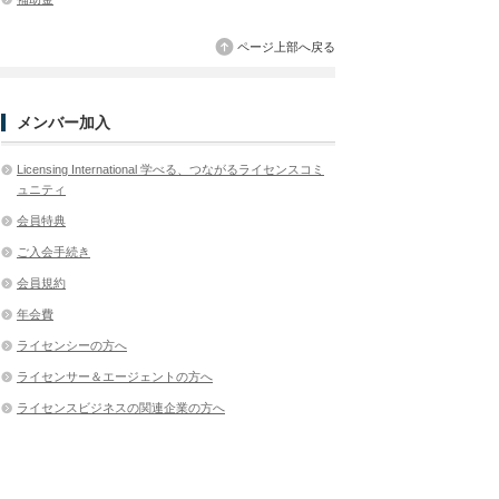
ページ上部へ戻る
メンバー加入
Licensing International 学べる、つながるライセンスコミ
ュニティ
会員特典
ご入会手続き
会員規約
年会費
ライセンシーの方へ
ライセンサー＆エージェントの方へ
ライセンスビジネスの関連企業の方へ