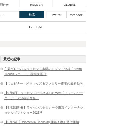
問合せ
MEMBER
GLOBAL
GLOBAL
最近の記事
主要グローバルライセンス市場のトレンド分析「Brand
Trendsレポート」最新版 配信
【ウェビナー】米国キッズ＆ファミリー市場の最新動向
【9月9日】ライセンスビジネスのための「フレームワー
ク・データ分析研究会」
【9月2日開催】ライセンスセミナー＠東京インターナシ
ョナルギフトショー2026秋
【6月24日】Women in Licensing 開催！参加受付開始