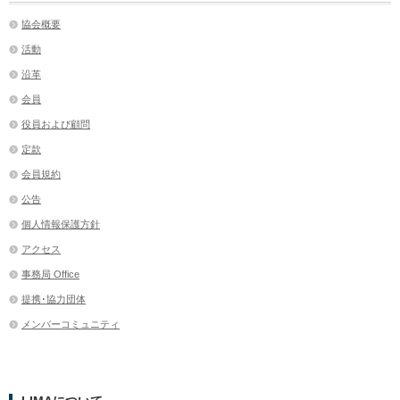
協会概要
活動
沿革
会員
役員および顧問
定款
会員規約
公告
個人情報保護方針
アクセス
事務局 Office
提携･協力団体
メンバーコミュニティ