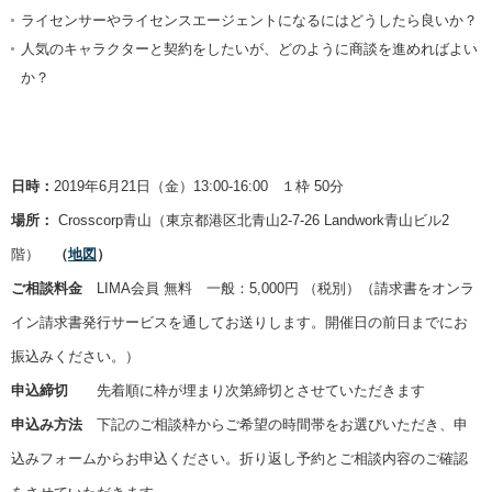
ライセンサーやライセンスエージェントになるにはどうしたら良いか？
人気のキャラクターと契約をしたいが、どのように商談を進めればよい
か？
日時：
2019年6月21日（金）13:00-16:00 １枠 50分
場所：
Crosscorp青山（東京都港区北青山2-7-26 Landwork青山ビル2
階）
（
地図
）
ご相談料金
LIMA会員 無料 一般：5,000円 （税別）（請求書をオンラ
イン請求書発行サービスを通してお送りします。開催日の前日までにお
振込みください。）
申込締切
先着順に枠が埋まり次第締切とさせていただきます
申込み方法
下記のご相談枠からご希望の時間帯をお選びいただき、申
込みフォームからお申込ください。折り返し予約とご相談内容のご確認