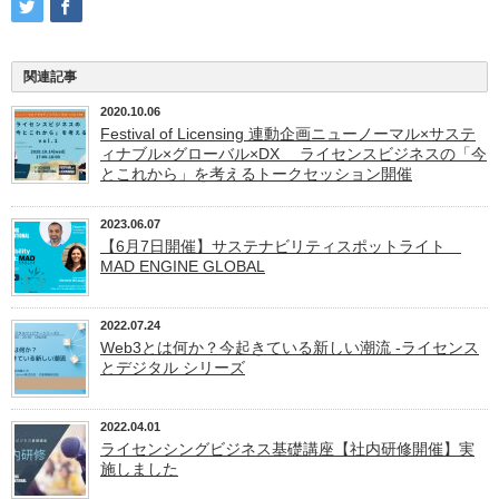
関連記事
2020.10.06
Festival of Licensing 連動企画ニューノーマル×サステ
ィナブル×グローバル×DX ライセンスビジネスの「今
とこれから」を考えるトークセッション開催
2023.06.07
【6月7日開催】サステナビリティスポットライト
MAD ENGINE GLOBAL
2022.07.24
Web3とは何か？今起きている新しい潮流 -ライセンス
とデジタル シリーズ
2022.04.01
ライセンシングビジネス基礎講座【社内研修開催】実
施しました