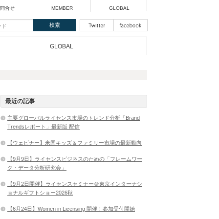
問合せ
MEMBER
GLOBAL
GLOBAL
最近の記事
主要グローバルライセンス市場のトレンド分析「Brand
Trendsレポート」最新版 配信
【ウェビナー】米国キッズ＆ファミリー市場の最新動向
【9月9日】ライセンスビジネスのための「フレームワー
ク・データ分析研究会」
【9月2日開催】ライセンスセミナー＠東京インターナシ
ョナルギフトショー2026秋
【6月24日】Women in Licensing 開催！参加受付開始