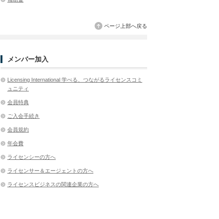
ページ上部へ戻る
メンバー加入
Licensing International 学べる、つながるライセンスコミ
ュニティ
会員特典
ご入会手続き
会員規約
年会費
ライセンシーの方へ
ライセンサー＆エージェントの方へ
ライセンスビジネスの関連企業の方へ