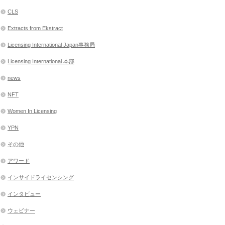
CLS
Extracts from Ekstract
Licensing International Japan事務局
Licensing International 本部
news
NFT
Women In Licensing
YPN
その他
アワード
インサイドライセンシング
インタビュー
ウェビナー