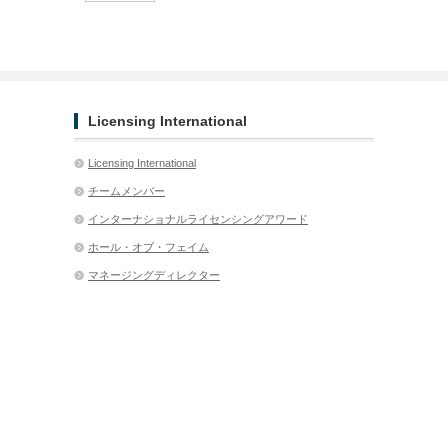
Licensing International
Licensing International
チームメンバー
インターナショナルライセンシングアワード
ホール・オブ・フェイム
マネージングディレクター