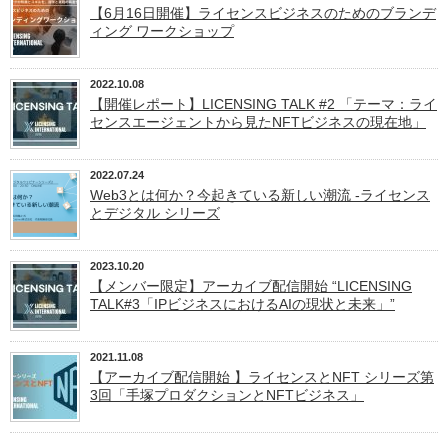
【6月16日開催】ライセンスビジネスのためのブランデ
ィング ワークショップ
2022.10.08
【開催レポート】LICENSING TALK #2 「テーマ：ライ
センスエージェントから見たNFTビジネスの現在地」
2022.07.24
Web3とは何か？今起きている新しい潮流 -ライセンス
とデジタル シリーズ
2023.10.20
【メンバー限定】アーカイブ配信開始 “LICENSING
TALK#3「IPビジネスにおけるAIの現状と未来」”
2021.11.08
【アーカイブ配信開始 】ライセンスとNFT シリーズ第
3回「手塚プロダクションとNFTビジネス」