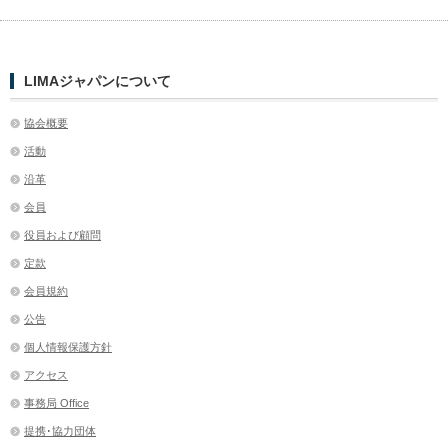
LIMAジャパンについて
協会概要
活動
沿革
会員
役員および顧問
定款
会員規約
公告
個人情報保護方針
アクセス
事務局 Office
提携･協力団体