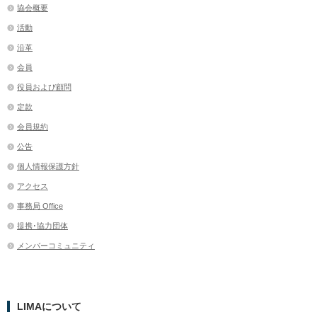
協会概要
活動
沿革
会員
役員および顧問
定款
会員規約
公告
個人情報保護方針
アクセス
事務局 Office
提携･協力団体
メンバーコミュニティ
LIMAについて