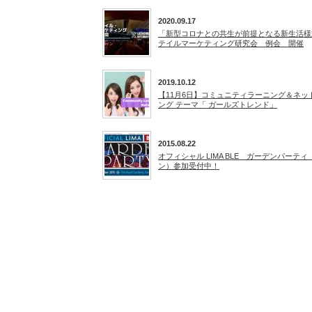
2020.09.17
「新型コロナとの共生が前提となる新生活様
テイルマーケティング研究会 例会 開催
2019.10.12
【11月6日】コミュニティラーニング＆ネッ
ング テーマ「 ガールズトレンド」
2015.08.22
オフィシャル LIMA BLE ガーデンパーテ
ン）参加受付中！