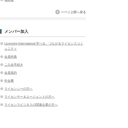
ページ上部へ戻る
メンバー加入
Licensing International 学べる、つながるライセンスコミ
ュニティ
会員特典
ご入会手続き
会員規約
年会費
ライセンシーの方へ
ライセンサー＆エージェントの方へ
ライセンスビジネスの関連企業の方へ