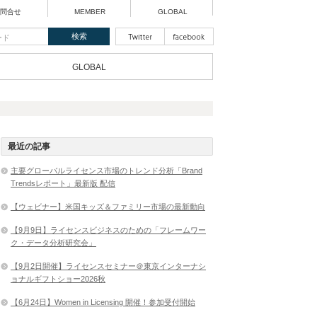
問合せ
MEMBER
GLOBAL
GLOBAL
最近の記事
主要グローバルライセンス市場のトレンド分析「Brand
Trendsレポート」最新版 配信
【ウェビナー】米国キッズ＆ファミリー市場の最新動向
【9月9日】ライセンスビジネスのための「フレームワー
ク・データ分析研究会」
【9月2日開催】ライセンスセミナー＠東京インターナシ
ョナルギフトショー2026秋
【6月24日】Women in Licensing 開催！参加受付開始