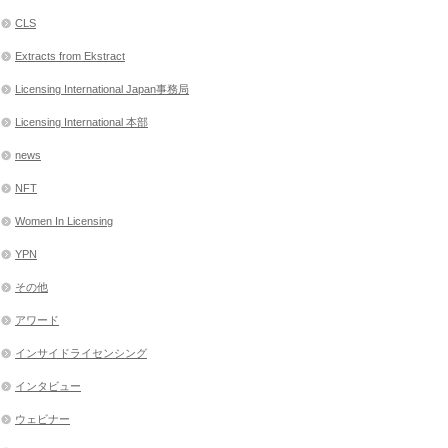
CLS
Extracts from Ekstract
Licensing International Japan事務局
Licensing International 本部
news
NFT
Women In Licensing
YPN
その他
アワード
インサイドライセンシング
インタビュー
ウェビナー