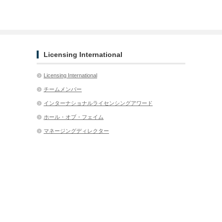
Licensing International
Licensing International
チームメンバー
インターナショナルライセンシングアワード
ホール・オブ・フェイム
マネージングディレクター