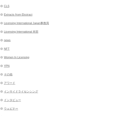
CLS
Extracts from Ekstract
Licensing International Japan事務局
Licensing International 本部
news
NFT
Women In Licensing
YPN
その他
アワード
インサイドライセンシング
インタビュー
ウェビナー