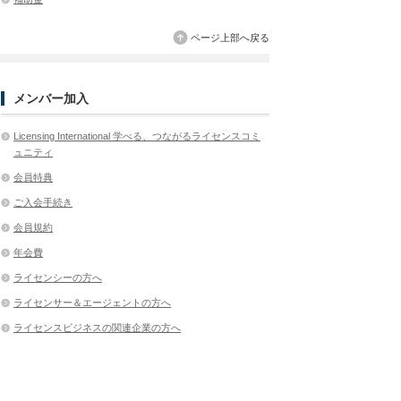
ページ上部へ戻る
メンバー加入
Licensing International 学べる、つながるライセンスコミ
ュニティ
会員特典
ご入会手続き
会員規約
年会費
ライセンシーの方へ
ライセンサー＆エージェントの方へ
ライセンスビジネスの関連企業の方へ