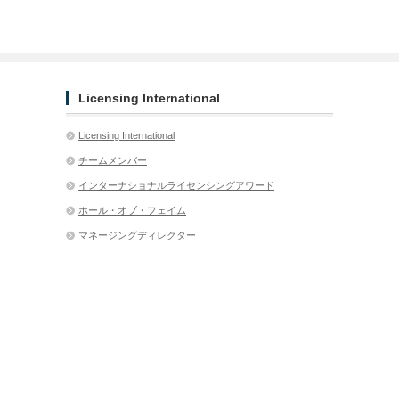
Licensing International
Licensing International
チームメンバー
インターナショナルライセンシングアワード
ホール・オブ・フェイム
マネージングディレクター