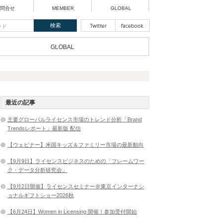
問合せ
MEMBER
GLOBAL
GLOBAL
最近の記事
主要グローバルライセンス市場のトレンド分析「Brand
Trendsレポート」最新版 配信
【ウェビナー】米国キッズ＆ファミリー市場の最新動向
【9月9日】ライセンスビジネスのための「フレームワー
ク・データ分析研究会」
【9月2日開催】ライセンスセミナー＠東京インターナシ
ョナルギフトショー2026秋
【6月24日】Women in Licensing 開催！参加受付開始