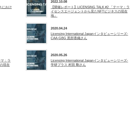
2022.10.08
ネスにおけ
【開催レポート】LICENSING TALK #2 「テーマ：ラ
イセンスエージェントから見たNFTビジネスの現在
地」
2020.04.24
Licensing International Japanインタビューシリーズ-
CAA-GBG 黒部香織さん
2020.05.26
テーマ：ラ
Licensing International Japanインタビューシリーズ-
スの現在
学研プラス 村田 剛さん