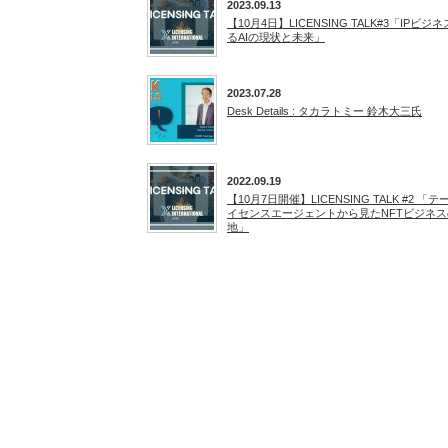
2023.09.13
【10月4日】LICENSING TALK#3「IPビジ
るAIの現状と未来」
2023.07.28
Desk Details : タカラトミー 鈴木大三氏
2022.09.19
【10月7日開催】LICENSING TALK #2 「
イセンスエージェントから見たNFTビジネ
地」