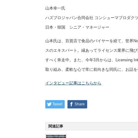
山本幸一氏
ハズブロジャパン合同会社 コンシューマプロダク
日本・韓国 シニア・マネージャー
山本氏は、百貨店で食品のバイヤーを経て、世界N
スのエキスパート。縁あってライセンス業界に飛び
すべく奔走中。また、今年3月からは、Licensing In
取り組み、柔軟な心で常に前向きな同氏に、お話を
インタビュー記事はこちらから
Tweet
Share
関連記事