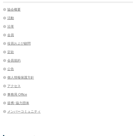
協会概要
活動
沿革
会員
役員および顧問
定款
会員規約
公告
個人情報保護方針
アクセス
事務局 Office
提携･協力団体
メンバーコミュニティ