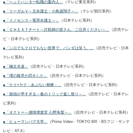
●「ヘッドハンター転職の案内人」
（テレビ東京系列）
●「リーガルＶ～元弁護士・小鳥遊翔子～」
（テレビ朝日系列）
●「イノセンス～冤罪弁護士～」
（日本テレビ系列）
●「ＣＨＥＡＴチート～詐欺師の皆さん、ご注意ください～」
（読売テレ
ビ・日本テレビ系列）
●「シロでもクロでもない世界で、パンダは笑う。」
（読売テレビ・日本
テレビ系列）
●「極主夫道」
（読売テレビ・日本テレビ系列）
●「僕の殺意が恋をした」
（読売テレビ・日本テレビ系列）
●「ケイ×ヤク－あぶない相棒－」
（読売テレビ・日本テレビ系列）
●「探偵が早すぎる～春のトリック返し祭り～」
（読売テレビ・日本テレ
ビ系列）
●「オクトー～感情捜査官 心野朱梨～」
（読売テレビ・日本テレビ系列）
●「ヒューマンバグ大学」
（Prime Video・TOKYO MX・BSフジ・サンテ
レビ・AT-X）