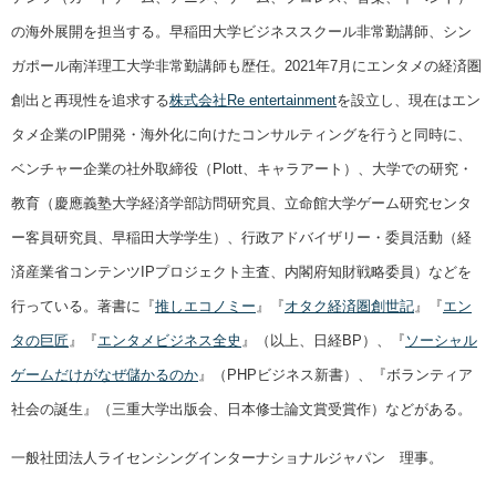
の海外展開を担当する。早稲田大学ビジネススクール非常勤講師、シン
ガポール南洋理工大学非常勤講師も歴任。2021年7月にエンタメの経済圏
創出と再現性を追求する
株式会社Re entertainment
を設立し、現在はエン
タメ企業のIP開発・海外化に向けたコンサルティングを行うと同時に、
ベンチャー企業の社外取締役（Plott、キャラアート）、大学での研究・
教育（慶應義塾大学経済学部訪問研究員、立命館大学ゲーム研究センタ
ー客員研究員、早稲田大学学生）、行政アドバイザリー・委員活動（経
済産業省コンテンツIPプロジェクト主査、内閣府知財戦略委員）などを
行っている。著書に『
推しエコノミー
』『
オタク経済圏創世記
』『
エン
タの巨匠
』『
エンタメビジネス全史
』（以上、日経BP）、『
ソーシャル
ゲームだけがなぜ儲かるのか
』（PHPビジネス新書）、『ボランティア
社会の誕生』（三重大学出版会、日本修士論文賞受賞作）などがある。
一般社団法人ライセンシングインターナショナルジャパン 理事。