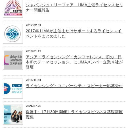
ジャパンジュエリーフェア LIMA主催ライセンスセミ
ナー開催報告
2017.02.01
2017年 LIMAが主催またはサポートするライセンスイ
ベントをまとめました
2018.01.12
アジア・ライセンシング・カンファレンス、初の「日
本IPのテーマセッション」にLIMAメンバー企業４社が
登壇
2016.11.23
ライセンシング・ユニバーシティ スピーカー応募受付
2024.07.26
保護中: 【7月30日開催】ライセンスビジネス基礎講座
資料