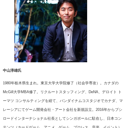
中山淳雄氏
1980年栃木県生まれ。東京大学大学院修了（社会学専攻）。カナダの
McGill大学MBA修了。リクルートスタッフィング、DeNA、デロイト ト
ーマツ コンサルティングを経て、バンダイナムコスタジオでカナダ、マ
レーシアにてゲーム開発会社・アート会社を新規設立。2016年からブシ
ロードインターナショナル社長としてシンガポールに駐在し、日本コン
テンツ（カードゲーム、アニメ、ゲーム、プロレス、音楽、イベント）