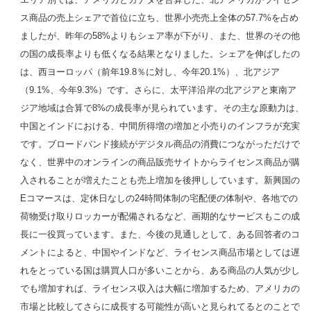
ス商品の売上シェアで首位に立ち、世界小売売上全体の57.7%を占め
ましたが、昨年の58%よりもシェア率が下がり、また、世界のその他
の国の成長率よりも低くなる結果となりました。シェアを伸ばしたの
は、西ヨーロッパ（前年19.8％に対し、今年20.1%）、北アジア
（9.1%、今年9.3%）です。さらに、太平洋沿岸の北アジアと東南ア
ジア地域は合算で8%の成長率が見られています。その主な原動力は、
中国とインドにおける、中間所得増の増加と小売りのインフラが充実
です。ブロードバンド接続がデジタル商品の消費につながっただけで
なく、世界中のオンラインの商品販売サイトからライセンス商品が購
入されることが増えたことも売上増加を後押ししています。新興国の
Eコマースは、定休日なしの24時間体制の宅配便の体制や、各地での
荷物受け取りロッカーが配備されるなど、画期的なサービスもこの成
長に一役買っています。また、今後の見通しとして、ある回答者のコ
メントによると、中国やインドなど、ライセンス商品市場としては遅
れをとっている国は購買人口が多いことから、ある商品の人気が少し
でも増加すれば、ライセンス収入は大幅に増加するため、アメリカの
市場と比較してさらに成長する可能性が高いと見られてるとのことで