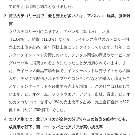
で前年とほぼ同じ結果となりました。
商品カテゴリー別で、最も売上が多いのは、アパレル、玩具、服飾雑
貨
商品カテゴリー別に見ますと、アパレル（15.1%）、玩具
（13.4%）、雑貨（11.3%）などが、ライセンス商品のカテゴリー別
売上の上位を占め、前年同様上位にランクインしています。前年、エ
ンターテインメント分野において、デジタル関係の商品やサービスが
グローバルに消費されるようになったことが指摘されています。ま
た、ライセンス商品市場全体で、インターネット販売サイトからの購
入や、デジタル配信されるアプリやコンテンツなどの購入が増えたこ
とで、インターネットを経由する売上が増加し、この傾向は継続して
います。ビデオゲーム、ソフトウエア、アプリ、出版、音楽、ビデオ
のカテゴリーは、合算で13%の売上比率を占め、売上金額合計は327
億ドル（3兆2,700億円）でした。
エリア別では、北アメリカが全体の57.7%を占め首位を維持するも、
成長率が低下、西ヨーロッパと北アジアが高い成長率
エリア別では、アメリカとカナダを合算した、北アメリカがライセン