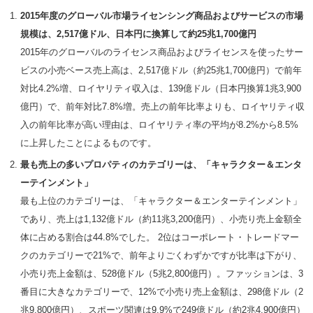
2015
年度のグローバル市場ライセンシング商品およびサービスの市場
規模は、2,517億ドル、日本円に換算して約25兆1,700億円
2015年のグローバルのライセンス商品およびライセンスを使ったサー
ビスの小売ベース売上高は、2,517億ドル（約25兆1,700億円）で前年
対比4.2%増、ロイヤリティ収入は、139億ドル（日本円換算1兆3,900
億円）で、前年対比7.8%増。売上の前年比率よりも、ロイヤリティ収
入の前年比率が高い理由は、ロイヤリティ率の平均が8.2%から8.5%
に上昇したことによるものです。
最も売上の多いプロパティの
カテゴリーは、「キャラクター＆エンタ
ーテインメント」
最も上位のカテゴリーは、「キャラクター＆エンターテインメント」
であり、売上は1,132億ドル（約11兆3,200億円）、小売り売上金額全
体に占める割合は44.8%でした。 2位はコーポレート・トレードマー
クのカテゴリーで21%で、前年よりごくわずかですが比率は下がり、
小売り売上金額は、528億ドル（5兆2,800億円）。ファッションは、3
番目に大きなカテゴリーで、12%で小売り売上金額は、298億ドル（2
兆9,800億円）、スポーツ関連は9.9%で249億ドル（約2兆4,900億円）