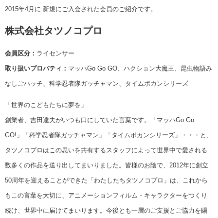
2015年4月に 新規にご入会された会員のご紹介です。
株式会社タツノコプロ
会員区分：
ライセンサー
取り扱いプロパティ：
マッハGo Go GO、ハクション大魔王、昆虫物語み
なしごハッチ、科学忍者隊ガッチャマン、タイムボカンシリーズ
「世界のこどもたちに夢を」
創業者、吉田達夫がいつも口にしていた言葉です。「マッハGo Go
GO!」「科学忍者隊ガッチャマン」「タイムボカンシリーズ」・・・と、
タツノコプロはこの思いを共有するスタッフによって世界中で愛される
数多くの作品を送り出してまいりました。皆様のお陰で、2012年に創立
50周年を迎えることができた「わたしたちタツノコプロ」は、これから
もこの言葉を大切に、アニメーションフィルム・キャラクターをつくり
続け、世界中に届けてまいります。今後とも一層のご支援とご協力を賜