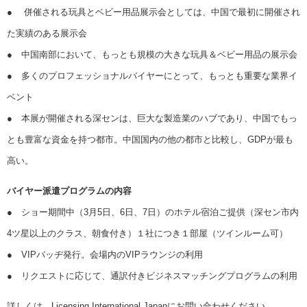
● 併催される玩具とベビー用品展示会としては、中国で最初に開催され
た実績のある展示会
● 中国南部において、もっとも規模の大きな玩具＆ベビー用品の展示会
● 多くのプロフェッショナルバイヤーにとって、もっとも重要な業界イ
ベント
● 本展が開催される深センは、巨大な製造業のハブであり、中国でもっ
とも豊富な資金を持つ都市。中国国内の他の都市と比較し、GDPが最も
高い。
バイヤー派遣プログラムの内容
● ショー期間中（3月5日、6日、7日）のホテル宿泊ご提供（深セン市内
4ツ星以上のクラス、朝食付き）１社につき１部屋（ツインルーム可）
● VIPバッヂ発行。会場内のVIPラウンジの利用
● リクエストに応じて、通訳付きビジネスマッチングプログラムの利用
詳しくは、Licensing International Japanにお問い合わせください。