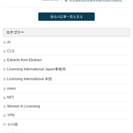
過去の記事一覧を見る
カテゴリー
AI
CLS
Extracts from Ekstract
Licensing International Japan事務局
Licensing International 本部
news
NFT
Women In Licensing
YPN
その他