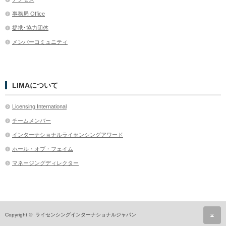
事務局 Office
提携･協力団体
メンバーコミュニティ
LIMAについて
Licensing International
チームメンバー
インターナショナルライセンシングアワード
ホール・オブ・フェイム
マネージングディレクター
ペ
Copyright ©
ライセンシングインターナショナルジャパン