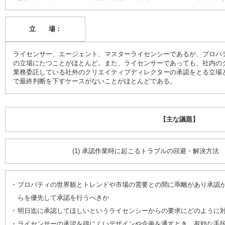
立 場：
ライセンサー、エージェント、マスターライセンシーであるが、プロパ
の立場にたつことがほとんど。また、ライセンサーであっても、社内の
業務委託している社外のクリエイティブディレクターの承認をとる立場
で最終判断を下すケースがないことがほとんどである。
【主な議題】
(1) 承認作業時に起こるトラブルの回避・解決方法
プロパティの世界観とトレンドや市場の需要との間に乖離があり承認
らを優先して承認を行うべきか
明日迄に承認してほしいというライセンシーからの要求にどのように
ライセンサーの承認を得にくいデザインや企画を通すとき、有効な手