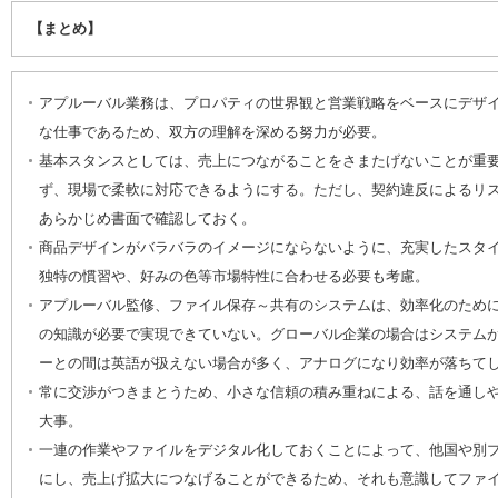
【まとめ】
アプルーバル業務は、プロパティの世界観と営業戦略をベースにデザ
な仕事であるため、双方の理解を深める努力が必要。
基本スタンスとしては、売上につながることをさまたげないことが重
ず、現場で柔軟に対応できるようにする。ただし、契約違反によるリ
あらかじめ書面で確認しておく。
商品デザインがバラバラのイメージにならないように、充実したスタ
独特の慣習や、好みの色等市場特性に合わせる必要も考慮。
アプルーバル監修、ファイル保存～共有のシステムは、効率化のため
の知識が必要で実現できていない。グローバル企業の場合はシステム
ーとの間は英語が扱えない場合が多く、アナログになり効率が落ちて
常に交渉がつきまとうため、小さな信頼の積み重ねによる、話を通し
大事。
一連の作業やファイルをデジタル化しておくことによって、他国や別
にし、売上げ拡大につなげることができるため、それも意識してファ