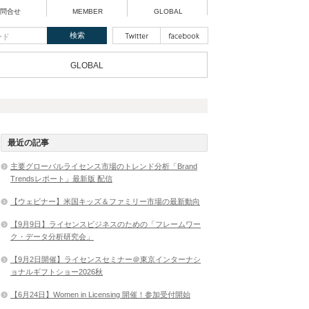
問合せ
MEMBER
GLOBAL
GLOBAL
最近の記事
主要グローバルライセンス市場のトレンド分析「Brand
Trendsレポート」最新版 配信
【ウェビナー】米国キッズ＆ファミリー市場の最新動向
【9月9日】ライセンスビジネスのための「フレームワー
ク・データ分析研究会」
【9月2日開催】ライセンスセミナー＠東京インターナシ
ョナルギフトショー2026秋
【6月24日】Women in Licensing 開催！参加受付開始