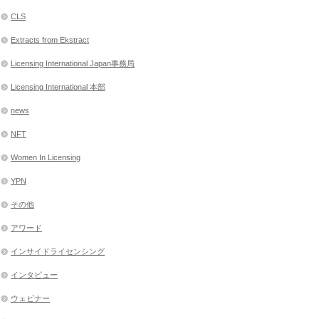
CLS
Extracts from Ekstract
Licensing International Japan事務局
Licensing International 本部
news
NFT
Women In Licensing
YPN
その他
アワード
インサイドライセンシング
インタビュー
ウェビナー