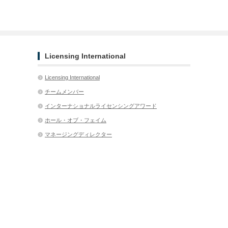
Licensing International
Licensing International
チームメンバー
インターナショナルライセンシングアワード
ホール・オブ・フェイム
マネージングディレクター