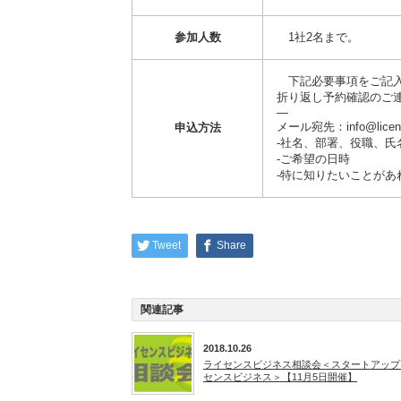
参加人数
1社2名まで。
下記必要事項をご記
折り返し予約確認のご
—
メール宛先：info@licensi
申込方法
-社名、部署、役職、
-ご希望の日時
-特に知りたいことが
Tweet
Share
関連記事
2018.10.26
ライセンスビジネス相談会＜スタートアップ
センスビジネス＞【11月5日開催】