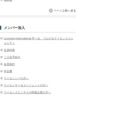
ページ上部へ戻る
メンバー加入
Licensing International 学べる、つながるライセンスコミ
ュニティ
会員特典
ご入会手続き
会員規約
年会費
ライセンシーの方へ
ライセンサー＆エージェントの方へ
ライセンスビジネスの関連企業の方へ