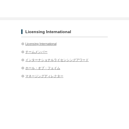
Licensing International
Licensing International
チームメンバー
インターナショナルライセンシングアワード
ホール・オブ・フェイム
マネージングディレクター