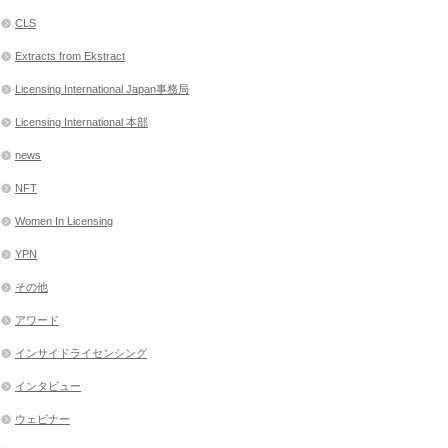
CLS
Extracts from Ekstract
Licensing International Japan事務局
Licensing International 本部
news
NFT
Women In Licensing
YPN
その他
アワード
インサイドライセンシング
インタビュー
ウェビナー