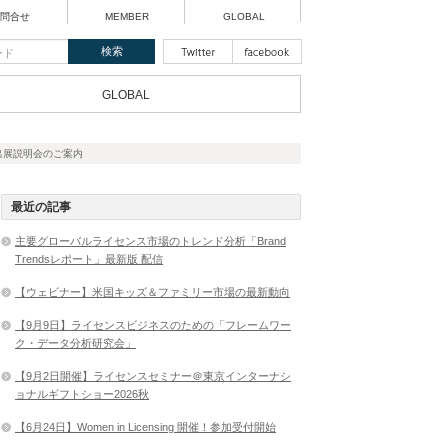
問合せ
MEMBER
GLOBAL
GLOBAL
出展説明会のご案内
最近の記事
主要グローバルライセンス市場のトレンド分析「Brand
Trendsレポート」最新版 配信
【ウェビナー】米国キッズ＆ファミリー市場の最新動向
【9月9日】ライセンスビジネスのための「フレームワー
ク・データ分析研究会」
【9月2日開催】ライセンスセミナー＠東京インターナシ
ョナルギフトショー2026秋
【6月24日】Women in Licensing 開催！参加受付開始