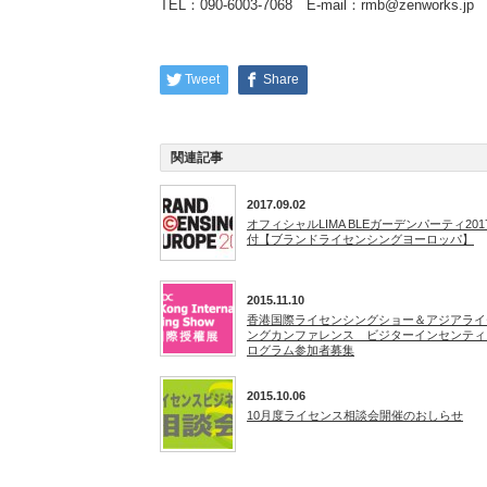
TEL：090-6003-7068 E-mail：rmb@zenworks.jp
Tweet
Share
関連記事
2017.09.02
オフィシャルLIMA BLEガーデンパーティ20
付【ブランドライセンシングヨーロッパ】
2015.11.10
香港国際ライセンシングショー＆アジアライ
ングカンファレンス ビジターインセンティ
ログラム参加者募集
2015.10.06
10月度ライセンス相談会開催のおしらせ