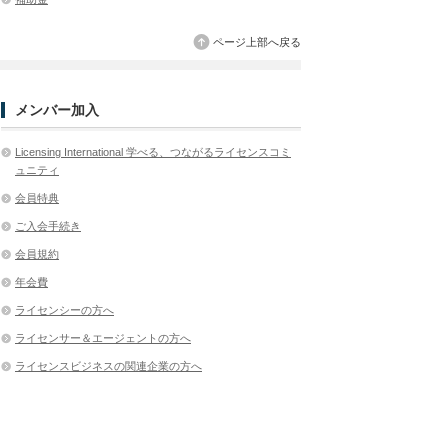
ページ上部へ戻る
メンバー加入
Licensing International 学べる、つながるライセンスコミ
ュニティ
会員特典
ご入会手続き
会員規約
年会費
ライセンシーの方へ
ライセンサー＆エージェントの方へ
ライセンスビジネスの関連企業の方へ