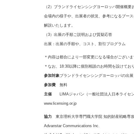
（2）ブランドライセンシングヨーロッパ開催概要お
会場内の様子や、出展者の状況、参考になるブース
解説いたします。
（3）出展の手順ご説明および質疑応答
出展：出展の手順や、コスト、割引プログラム
＊内容は都合により一部変更になる場合がございま
＊なお、18:30以降に個別相談のお時間を設けて
参加対象
ブランドライセンシングヨーロッパの出展
参加費
無料
主催
LIMAジャパン（一般社団法人日本ライセ
www.licensing.or.jp
協力
東京理科大学専門職大学院 知的財産戦略専攻（
Advanstar Communications Inc.