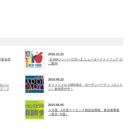
2016.12.22
17参加受
【LIMAメンバーの方へ】ニューヨークトイフェア の
ご案内
2015.08.22
センシ
オフィシャル LIMA BLE ガーデンパーティ（ロンド
ブ・プ
ン）参加受付中！
2015.05.05
５月度、6月度ライセンス相談会開催、参加者募集
（東京･大阪）