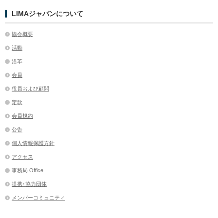
LIMAジャパンについて
協会概要
活動
沿革
会員
役員および顧問
定款
会員規約
公告
個人情報保護方針
アクセス
事務局 Office
提携･協力団体
メンバーコミュニティ