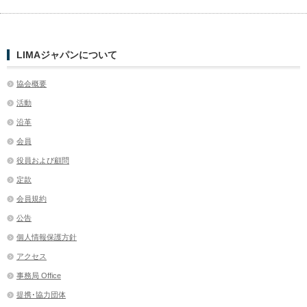
LIMAジャパンについて
協会概要
活動
沿革
会員
役員および顧問
定款
会員規約
公告
個人情報保護方針
アクセス
事務局 Office
提携･協力団体