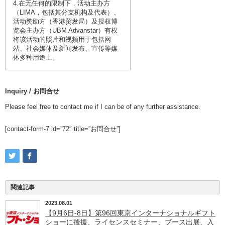
4.在无任何的限制下，活动主办方
（LIMA，包括其分支机构及代表）、
活动赞助方（香港贸发局）及授权博
览会主办方（UBM Advanstar）有权
将该活动的照片和视频用于包括网
站、社会媒体及新闻发布、宣传等媒
体多种用途上。
Inquiry / お問合せ
Please feel free to contact me if I can be of any further assistance.
[contact-form-7 id=”72″ title=”お問合せ”]
関連記事
2023.08.01
【9月6日-8日】第96回東京インターナショナルギフト
ショーに後援、ライセンスセミナー、ブース出展、入