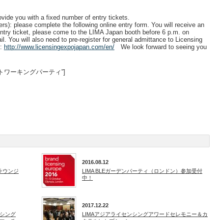
ovide you with a fixed number of entry tickets.
): please complete the following online entry form. You will receive an
entry ticket, please come to the LIMA Japan booth before 6 p.m. on
. You will also need to pre-register for general admittance to Licensing
n:
http://www.licensingexpojapan.com/en/
We look forward to seeing you
26LEJネットワーキングパーティ”]
2016.08.12
ラウンジ
LIMA BLEガーデンパーティ（ロンドン）参加受付
中！
2017.12.22
シング
LIMAアジアライセンシングアワードセレモニー＆カ