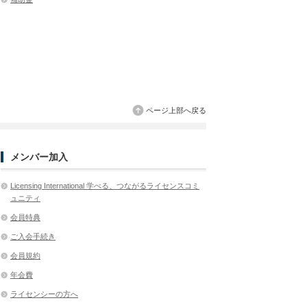
ページ上部へ戻る
メンバー加入
Licensing International 学べる、つながるライセンスコミ
ュニティ
会員特典
ご入会手続き
会員規約
年会費
ライセンシーの方へ