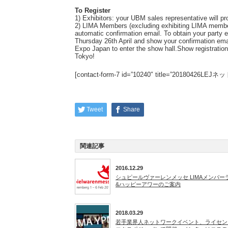
To Register
1) Exhibitors: your UBM sales representative will pr
2) LIMA Members (excluding exhibiting LIMA members
automatic confirmation email. To obtain your party 
Thursday 26th April and show your confirmation email
Expo Japan to enter the show hall.Show registratio
Tokyo!
[contact-form-7 id=”10240″ title=”201804
Tweet
Share
関連記事
2016.12.29
シュピールヴァーレンメッセ LIMAメンバー
&ハッピーアワーのご案内
2018.03.29
若手業界人ネットワークイベント、ライセン