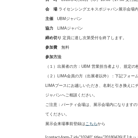
会 場
ライセンシングエキスポジャパン展示会場内 
主催
UBMジャパン
協力
LIMAジャパン
締め切り
定員に達し次第受付を終了します。
参加費
無料
参加方法
（１）出展者の方：UBM 営業担当者より、規定
（２）LIMA会員の方（出展者以外）：下記フォー
LIMAブースにお越しいただき、名刺と引き換えに
ジャパンへご相談ください。
ご注意：パーティ会場は、展示会場内になりますの
てください。
展示会来場事前登録は
こちら
から
[contact-form-7 id=”10240″ title=”201804