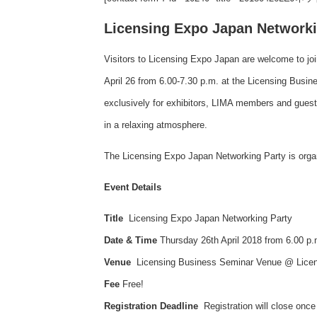
Licensing Expo Japan Networki
Visitors to Licensing Expo Japan are welcome to jo
April 26 from 6.00-7.30 p.m. at the Licensing Busin
exclusively for exhibitors, LIMA members and guests
in a relaxing atmosphere.
The Licensing Expo Japan Networking Party is org
Event Details
Title
Licensing Expo Japan Networking Party
Date & Time
Thursday 26th April 2018 from 6.00 p.m
Venue
Licensing Business Seminar Venue @ Licensi
Fee
Free!
Registration Deadline
Registration will close once