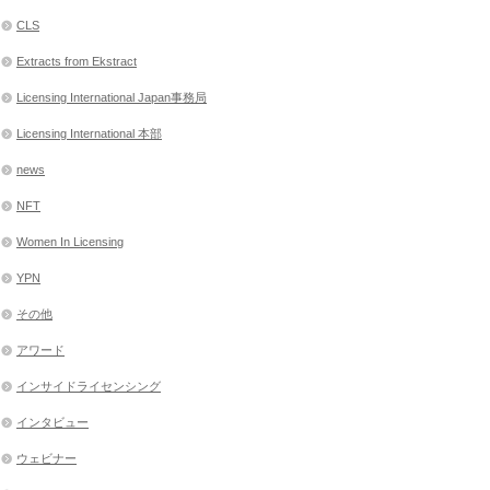
CLS
Extracts from Ekstract
Licensing International Japan事務局
Licensing International 本部
news
NFT
Women In Licensing
YPN
その他
アワード
インサイドライセンシング
インタビュー
ウェビナー