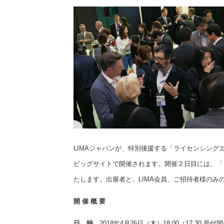
LIMAジャパンが、特別後援する「ライセンシングエ
ビッグサイトで開催されます。開催２日目には、「
たします。出展者と、LIMA会員、ご招待者様のみ
開 催 概 要
日 時
2018年4月26日（木）18:00（17:30 受付