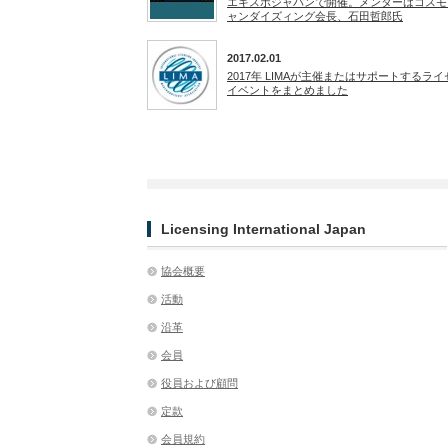
エキスポジャパンで開催。メンターはコスモ
ャンダイズィング会長、石田哲郎氏
2017.02.01
2017年 LIMAが主催またはサポートするラ
イベントをまとめました
Licensing International Japan
協会概要
活動
沿革
会員
役員および顧問
定款
会員規約