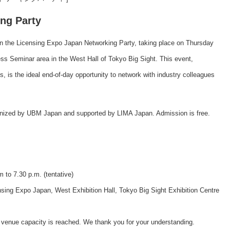
ng Party
in the Licensing Expo Japan Networking Party, taking place on Thursday
ess Seminar area in the West Hall of Tokyo Big Sight. This event,
, is the ideal end-of-day opportunity to network with industry colleagues
anized by UBM Japan and supported by LIMA Japan. Admission is free.
 to 7.30 p.m. (tentative)
ng Expo Japan, West Exhibition Hall, Tokyo Big Sight Exhibition Centre
 venue capacity is reached. We thank you for your understanding.