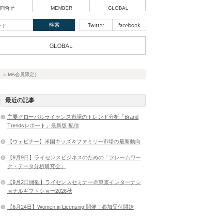
問合せ
MEMBER
GLOBAL
GLOBAL
LIMA会員限定）
最近の記事
主要グローバルライセンス市場のトレンド分析「Brand
Trendsレポート」最新版 配信
【ウェビナー】米国キッズ＆ファミリー市場の最新動向
【9月9日】ライセンスビジネスのための「フレームワー
ク・データ分析研究会」
【9月2日開催】ライセンスセミナー＠東京インターナシ
ョナルギフトショー2026秋
【6月24日】Women in Licensing 開催！参加受付開始